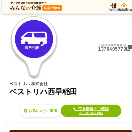
トップ
データ
加算
運営法人
ア
トップ
東京都
新宿区
通所介護
ベストリハ西早稲田
ログイン
施設介護へ
介護保険事業所番号
通所介護
1370405779
ベストリハ 株式会社
ベストリハ西早稲田
空き情報のご確認
お気に入り
TEL.03-5155-1946