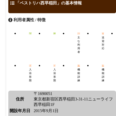
「ベストリハ西早稲田」の基本情報
利用者属性 / 特徴
主
送
な
迎
利
対
用
応
者
入
入
機
機
浴
浴
能
能
形
形
訓
訓
態
態
練
練
〒1690051
住所
東京都新宿区西早稲田3-31-11ニューライフ
西早稲田1F
開設年月日
2015年9月1日