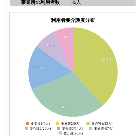
事業所の利用者数
86人
利用者要介護度分布
35
7.0%
30
8.1%
25
38.4%
16.3%
20
15
10
30.2%
5
要支援1(0人)
要支援2(0人)
要介護1(33人)
0
要介護2(26人)
要介護3(14人)
要介護4(7人)
要介護5(6人)