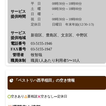
平日
08時30分～18時00分
土曜
08時30分～18時00分
サービス
日曜
-
提供時間
祝日
08時30分～18時00分
定休日
日曜日 年末年始(12/30-1/3)
サービス
新宿区、豊島区、文京区、中野区
提供地域
電話番号
03-5155-1946
FAX番号
03-5155-1947
管理者
牧智哉
職員体制
職員1人あたり利用者5〜10人
「ベストリハ西早稲田」の空き情報
空きあり
要相談
空きなし
定休日