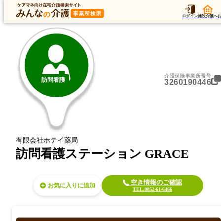
トップ
データ
加算
運営法人
ア
トップ
島根県
松江市
訪問看護
訪問看護ステーション GRACE
ログイン
施設介護へ
介護保険事業所番号
訪問看護
3260190446
有限会社ホテイ薬局
訪問看護ステーション GRACE
空き情報のご確認
お気に入り
TEL.0852-61-6466