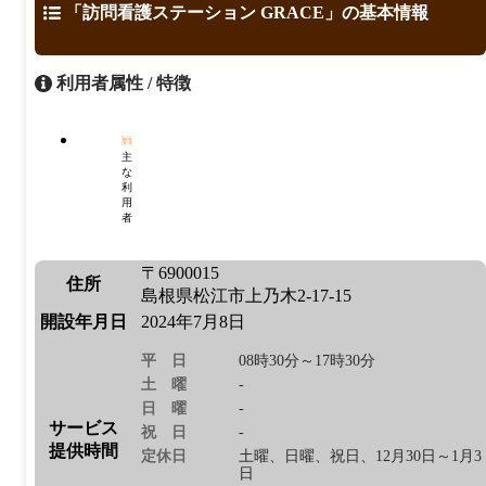
「訪問看護ステーション GRACE」の基本情報
利用者属性 / 特徴
主
な
利
用
者
〒6900015
住所
島根県松江市上乃木2-17-15
開設年月日
2024年7月8日
平日
08時30分～17時30分
土曜
-
日曜
-
サービス
祝日
-
提供時間
定休日
土曜、日曜、祝日、12月30日～1月3
日