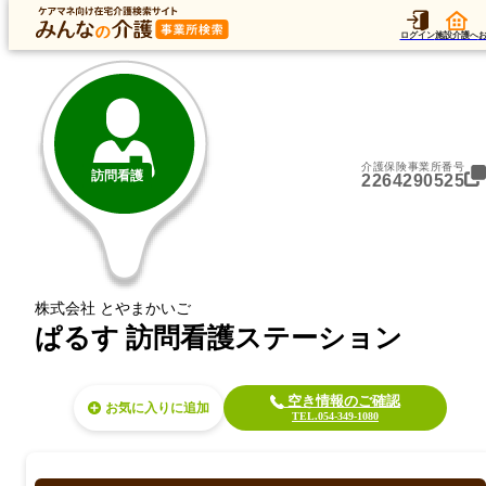
トップ
データ
加算
運営法人
ア
トップ
静岡県
静岡市清水区
訪問看護
ぱるす 訪問看護ステーション
ログイン
施設介護へ
介護保険事業所番号
訪問看護
2264290525
株式会社 とやまかいご
ぱるす 訪問看護ステーション
空き情報のご確認
お気に入り
TEL.054-349-1080