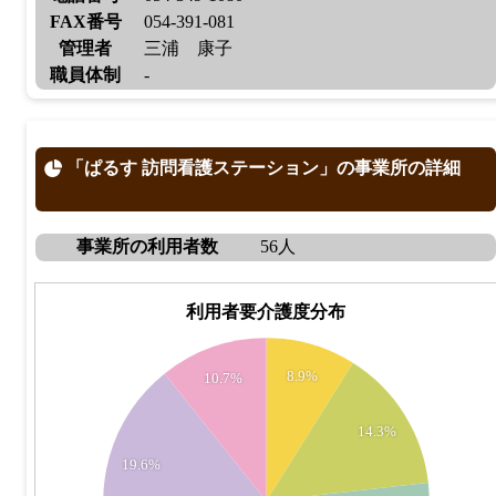
FAX番号
054-391-081
管理者
三浦 康子
職員体制
-
「ぱるす 訪問看護ステーション」の事業所の詳細
事業所の利用者数
56人
利用者要介護度分布
16
8.9%
10.7%
14
12
14.3%
19.6%
10