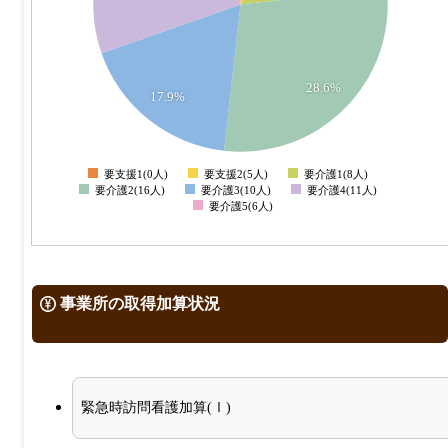
8
6
4
28.6%
17.9%
2
0
要支援1(0人)
要支援2(5人)
要介護1(8人)
0
要介護2(16人)
要介護3(10人)
要介護4(11人)
要介護5(6人)
事業所の取得加算状況
緊急時訪問看護加算(Ⅰ)