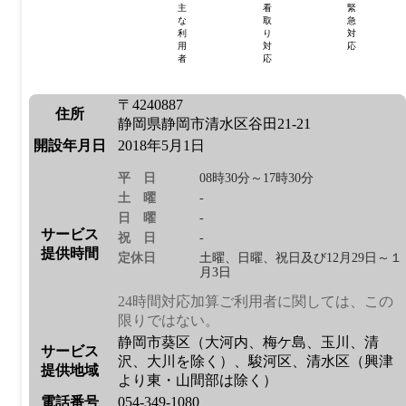
主
看
緊
な
取
急
利
り
対
用
対
応
者
応
〒4240887
住所
静岡県静岡市清水区谷田21-21
開設年月日
2018年5月1日
平日
08時30分～17時30分
土曜
-
日曜
-
サービス
祝日
-
提供時間
定休日
土曜、日曜、祝日及び12月29日～１
月3日
24時間対応加算ご利用者に関しては、この
限りではない。
静岡市葵区（大河内、梅ケ島、玉川、清
サービス
沢、大川を除く）、駿河区、清水区（興津
提供地域
より東・山間部は除く）
電話番号
054-349-1080