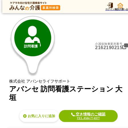
トップ
データ
加算
運営法人
ア
トップ
岐阜県
大垣市
訪問看護
アバンセ 訪問看護ステーション 大垣
ログイン
施設介護へ
介護保険事業所番号
訪問看護
2162190215
株式会社 アバンセライフサポート
アバンセ 訪問看護ステーション 大
垣
空き情報のご確認
お気に入り
TEL.0584-77-0377