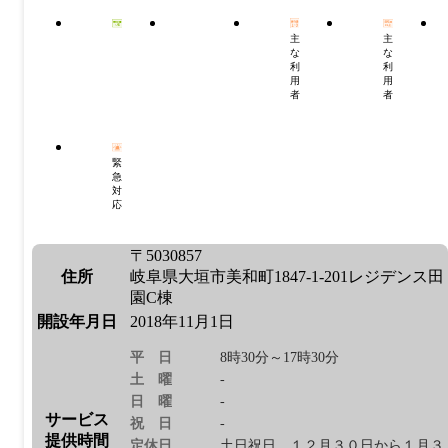
主
主
な
な
利
利
用
用
者
者
緊
急
対
応
〒5030857
住所
岐阜県大垣市美和町1847-1-201レジデンス田
園C棟
開設年月日
2018年11月1日
平日
8時30分～17時30分
土曜
-
日曜
-
サービス
祝日
-
提供時間
定休日
土日祝日、１２月３０日から１月３