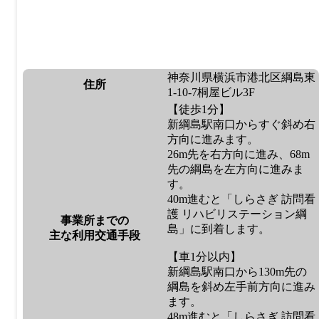
神奈川県横浜市港北区綱島東
住所
1-10-7桐屋ビル3F
【徒歩1分】
新綱島駅南口からすぐ斜め右
方向に進みます。
26m先を右方向に進み、68m
先の綱島を左方向に進みま
す。
40m進むと「しらさぎ 訪問看
護 リハビリステーション綱
事業所までの
島」に到着します。
主な利用交通手段
【車1分以内】
新綱島駅南口から130m先の
綱島を斜め左手前方向に進み
ます。
48m進むと「しらさぎ 訪問看