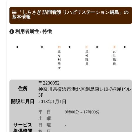
「しらさぎ 訪問看護 リハビリステーション綱島」の
基本情報
利用者属性 / 特徴
主
男
女
な
性
性
利
職
職
用
員
員
者
〒2230052
住所
神奈川県横浜市港北区綱島東1-10-7桐屋ビル
3F
開設年月日
2018年1月1日
平日
9時00分～17時00分
土曜
-
サービス
日曜
-
提供時間
祝日
-