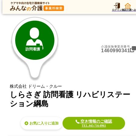
トップ
データ
加算
運営法人
ア
トップ
神奈川県
横浜市港北区
訪問看護
しらさぎ 訪問看護 リハビリステーション綱
ログイン
施設介護へ
介護保険事業所番号
訪問看護
1460990341
株式会社 ドリーム・クルー
しらさぎ 訪問看護 リハビリステー
ション綱島
空き情報のご確認
お気に入り
TEL.045-716-8961