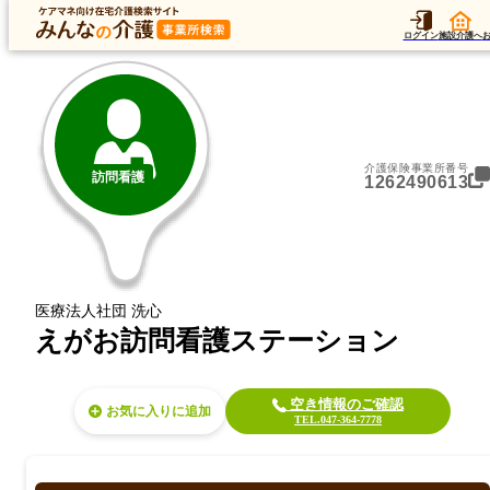
トップ
データ
加算
運営法人
ア
トップ
千葉県
松戸市
訪問看護
えがお訪問看護ステーション
ログイン
施設介護へ
介護保険事業所番号
訪問看護
1262490613
医療法人社団 洗心
えがお訪問看護ステーション
空き情報のご確認
お気に入り
TEL.047-364-7778