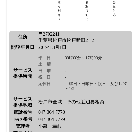
主
看
緊
な
取
急
利
り
対
用
対
応
者
応
〒2702241
住所
千葉県松戸市松戸新田21-2
開設年月日
2019年3月1日
平日
09時00分～17時00分
土曜
-
サービス
日曜
-
提供時間
祝日
-
定休日
土曜日・日曜日・祝日 及び12/31
～1/3
サービス
松戸市全域 その他近辺要相談
提供地域
電話番号
047-364-7778
FAX番号
047-364-7779
管理者
小暮 幸枝