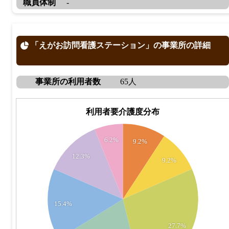
職員体制
-
「えがお訪問看護ステーション」の事業所の詳細
事業所の利用者数
65人
利用者要介護度分布
18
6.2%
9.2%
16
12.3%
9.2%
14
12
15.4%
10
27.7%