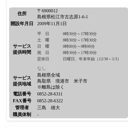
〒6900012
住所
島根県松江市古志原1-6-1
開設年月日
2009年11月1日
平日
8時30分～17時30分
土曜
8時30分～17時30分
サービス
日曜
0時00分～0時00分
提供時間
祝日
8時30分～17時30分
定休日
日曜日、年末年始（12/30～1/3）
なし
島根県全域
サービス
鳥取県 境港市 米子市
提供地域
※離島は除く
電話番号
0852-28-6311
FAX番号
0852-28-6322
管理者
三島 雄大
職員体制
-