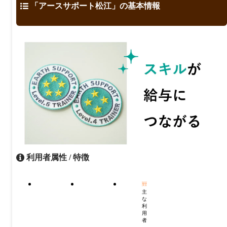
「アースサポート松江」の基本情報
利用者属性 / 特徴
主
な
利
用
者