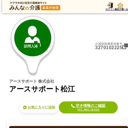
トップ
データ
加算
運営法人
ア
トップ
島根県
松江市
訪問入浴
アースサポート松江
ログイン
施設介護へ
介護保険事業所番号
訪問入浴
3270102225
アースサポート 株式会社
アースサポート松江
空き情報のご確認
お気に入り
TEL.0852-28-6311