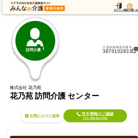
トップ
データ
加算
運営法人
ア
トップ
徳島県
徳島市
訪問介護
花乃苑 訪問介護 センター
ログイン
施設介護へ
介護保険事業所番号
訪問介護
3670102833
株式会社 花乃苑
花乃苑 訪問介護 センター
空き情報のご確認
お気に入り
TEL.088-664-8382