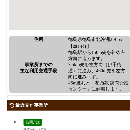
住所
徳島県徳島市北沖洲2-9-55
【車14分】
徳島駅から150m先を斜め左
方向に進みます。
事業所までの
3.5km先を左方向（伊予街
主な利用交通手段
道）に進み、460m先を左方
向に進みます。
46m進むと「花乃苑 訪問介護
センター」に到着します。
最近見た事業所
訪問介護
株式会社 花乃苑