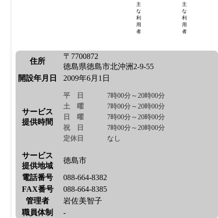
主
主
な
な
利
利
用
用
者
者
〒7700872
住所
徳島県徳島市北沖洲2-9-55
開設年月日
2009年6月1日
平日
7時00分～20時00分
土曜
7時00分～20時00分
サービス
日曜
7時00分～20時00分
提供時間
祝日
7時00分～20時00分
定休日
なし
サービス
徳島市
提供地域
電話番号
088-664-8382
FAX番号
088-664-8385
管理者
岩佐美智子
職員体制
-