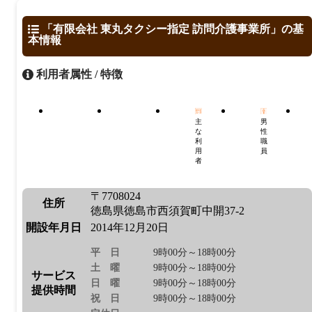
「有限会社 東丸タクシー指定 訪問介護事業所」の基
本情報
利用者属性 / 特徴
主
男
な
性
利
職
用
員
者
〒7708024
住所
徳島県徳島市西須賀町中開37-2
開設年月日
2014年12月20日
平日
9時00分～18時00分
土曜
9時00分～18時00分
サービス
日曜
9時00分～18時00分
提供時間
祝日
9時00分～18時00分