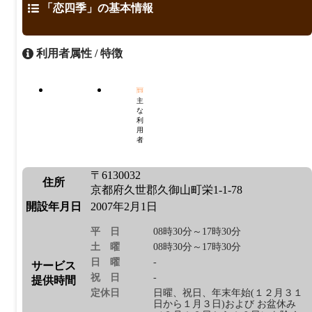
「恋四季」の基本情報
利用者属性 / 特徴
主
な
利
用
者
〒6130032
住所
京都府久世郡久御山町栄1-1-78
開設年月日
2007年2月1日
平日
08時30分～17時30分
土曜
08時30分～17時30分
日曜
-
サービス
祝日
-
提供時間
定休日
日曜、祝日、年末年始(１２月３１
日から１月３日)および お盆休み