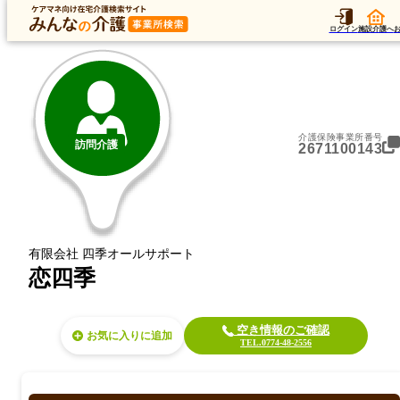
トップ
データ
加算
運営法人
ア
トップ
京都府
久世郡久御山町
訪問介護
恋四季
ログイン
施設介護へ
介護保険事業所番号
訪問介護
2671100143
有限会社 四季オールサポート
恋四季
空き情報のご確認
お気に入り
TEL.0774-48-2556