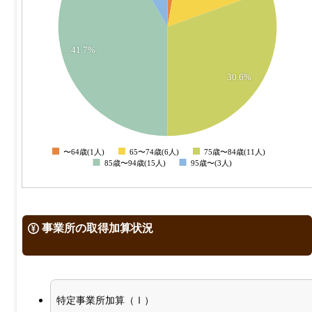
10
8
41.7%
6
30.6%
4
2
0
〜64歳(1人)
65〜74歳(6人)
75歳〜84歳(11人)
0
85歳〜94歳(15人)
95歳〜(3人)
事業所の取得加算状況
特定事業所加算（Ⅰ）