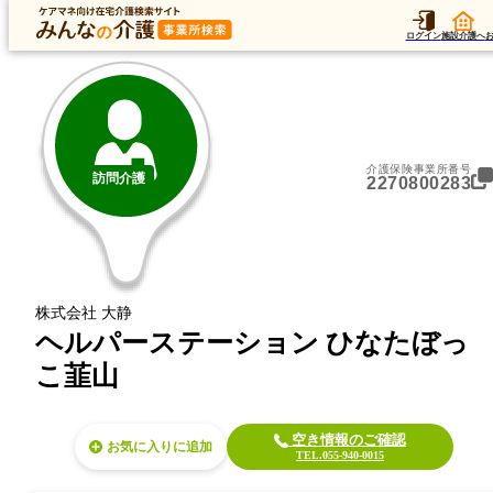
トップ
データ
加算
運営法人
ア
トップ
静岡県
伊豆の国市
訪問介護
ヘルパーステーション ひなたぼっこ韮山
ログイン
施設介護へ
介護保険事業所番号
訪問介護
2270800283
株式会社 大静
ヘルパーステーション ひなたぼっ
こ韮山
空き情報のご確認
お気に入り
TEL.055-940-0015