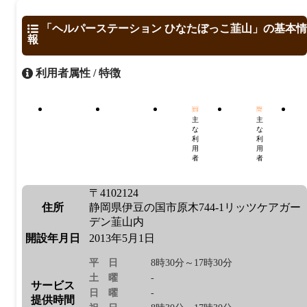
「ヘルパーステーション ひなたぼっこ韮山」の基本情
報
利用者属性 / 特徴
主
主
な
な
利
利
用
用
者
者
〒4102124
住所
静岡県伊豆の国市原木744-1リッツケアガー
デン韮山内
開設年月日
2013年5月1日
平日
8時30分～17時30分
土曜
-
サービス
日曜
-
提供時間