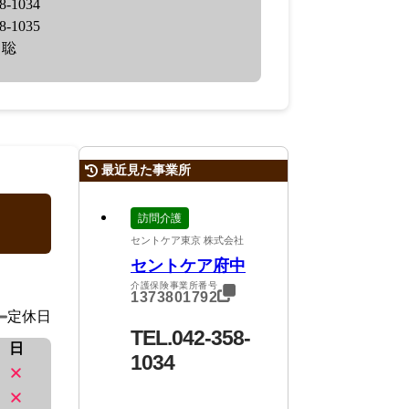
8-1034
8-1035
 聡
最近見た事業所
訪問介護
セントケア東京 株式会社
セントケア府中
介護保険事業所番号
1373801792
定休日
TEL.042-358-
日
1034