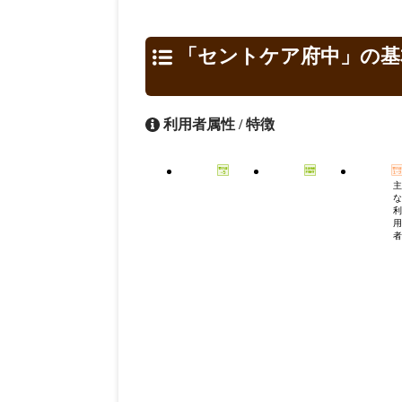
「セントケア府中」の基
利用者属性 / 特徴
主
な
利
用
者