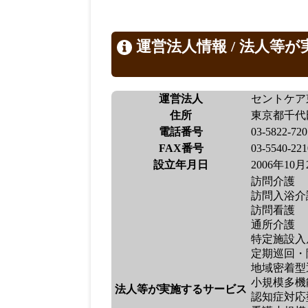
運営法人情報 / 法人等
運営法人
セントケア
住所
東京都千代
電話番号
03-5822-720
FAX番号
03-5540-221
設立年月日
2006年10
訪問介護
訪問入浴介
訪問看護
通所介護
特定施設入
定期巡回・
地域密着型
小規模多機
法人等が実施するサービス
認知症対応