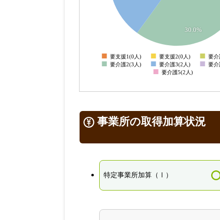
1
0.5
30.0%
0
要支援1(0人)
要支援2(0人)
要介
0
要介護2(3人)
要介護3(2人)
要介
要介護5(2人)
事業所の取得加算状況
特定事業所加算（Ⅰ）