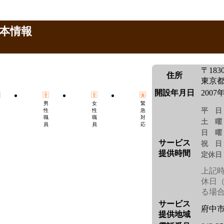
本情報
〒1830
住所
東京都
開設年月日
2007
男
女
緊
平日
性
性
急
職
職
対
土曜
員
員
応
日曜
サービス
祝日
提供時間
定休日
上記時
休日（
る場
サービス
府中
提供地域