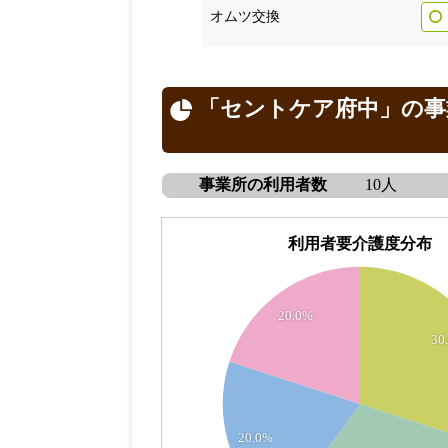
オムツ交換
「セントケア府中」の事
事業所の利用者数
10人
利用者要介護度分布
3
20.0%
2.5
30
2
1.5
20.0%