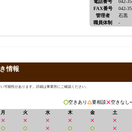
電話番号
042-35
FAX番号
042-35
管理者
石黒
職員体制
-
き情報
ない可能性があります。詳細は事業所にご確認ください。
空きあり
要相談
空きなし
月
火
水
木
金
土