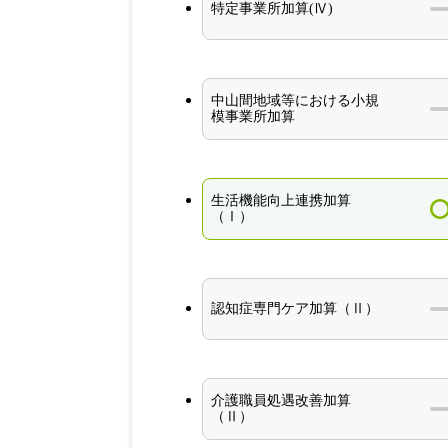
特定事業所加算(Ⅳ)
中山間地域等における小規
模事業所加算
生活機能向上連携加算
（Ⅰ）
認知症専門ケア加算（Ⅱ）
介護職員処遇改善加算
（Ⅱ）