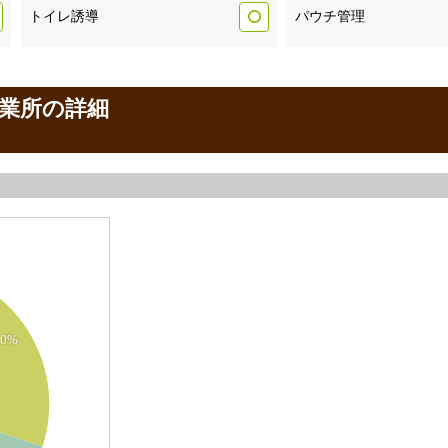
トイレ誘導
パウチ管理
業所の詳細
.0%