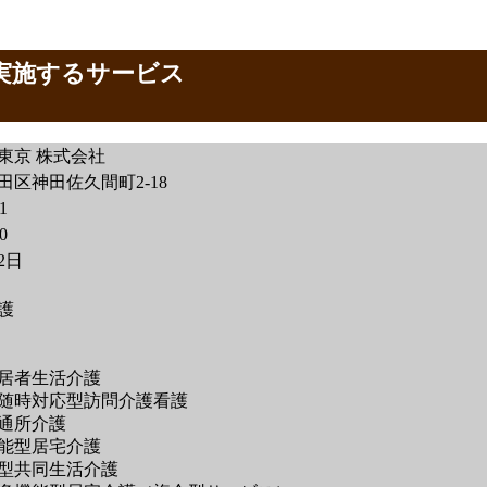
が実施するサービス
東京 株式会社
田区神田佐久間町2-18
1
0
月2日
護
居者生活介護
随時対応型訪問介護看護
通所介護
能型居宅介護
型共同生活介護