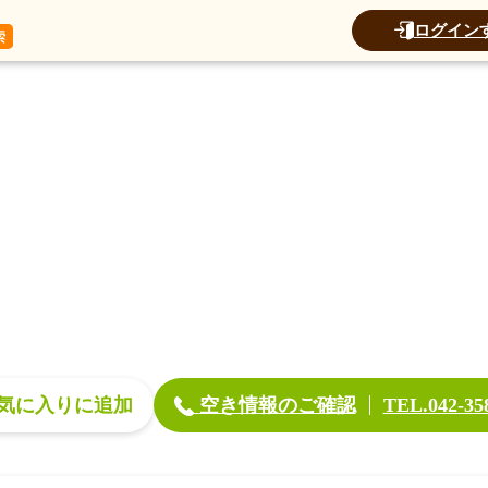
データ
加算
運営法人
ログイン
ア府中
空き情報のご確認
気に入り
TEL.042-35