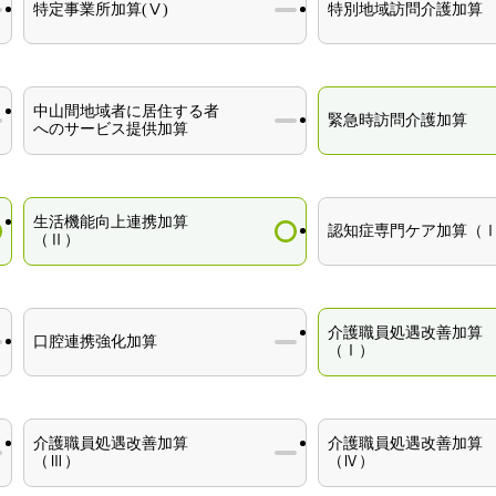
特定事業所加算(Ⅴ)
特別地域訪問介護加算
中山間地域者に居住する者
緊急時訪問介護加算
へのサービス提供加算
生活機能向上連携加算
認知症専門ケア加算（
（Ⅱ）
介護職員処遇改善加算
口腔連携強化加算
（Ⅰ）
介護職員処遇改善加算
介護職員処遇改善加算
（Ⅲ）
（Ⅳ）