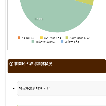
15
10
62.1%
5
0
〜64歳(1人)
65〜74歳(3人)
75歳〜84歳(13人)
0
85歳〜94歳(36人)
95歳〜(5人)
事業所の取得加算状況
特定事業所加算（Ⅰ）