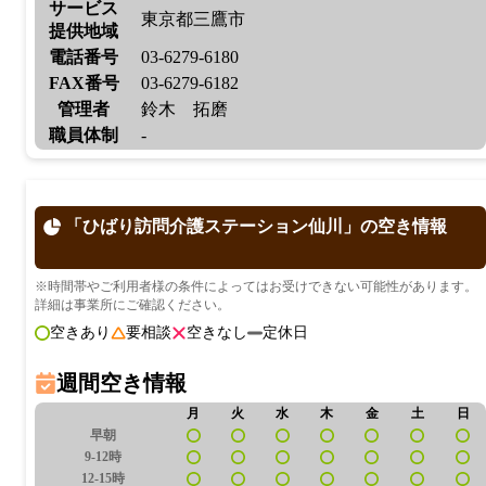
サービス
東京都三鷹市
提供地域
電話番号
03-6279-6180
FAX番号
03-6279-6182
管理者
鈴木 拓磨
職員体制
-
「ひばり訪問介護ステーション仙川」の空き情報
※時間帯やご利用者様の条件によってはお受けできない可能性があります。
詳細は事業所にご確認ください。
空きあり
要相談
空きなし
定休日
週間空き情報
月
火
水
木
金
土
日
早朝
9-12時
12-15時