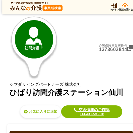
トップ
データ
加算
運営法人
ア
トップ
東京都
三鷹市
訪問介護
ひばり訪問介護ステーション仙川
ログイン
施設介護へ
介護保険事業所番号
訪問介護
1373602844
シマダリビングパートナーズ 株式会社
ひばり訪問介護ステーション仙川
空き情報のご確認
お気に入り
TEL.03-6279-6180