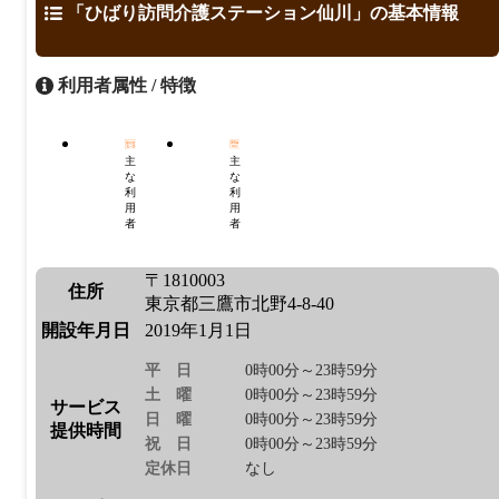
「ひばり訪問介護ステーション仙川」の基本情報
利用者属性 / 特徴
主
主
な
な
利
利
用
用
者
者
〒1810003
住所
東京都三鷹市北野4-8-40
開設年月日
2019年1月1日
平日
0時00分～23時59分
土曜
0時00分～23時59分
サービス
日曜
0時00分～23時59分
提供時間
祝日
0時00分～23時59分
定休日
なし