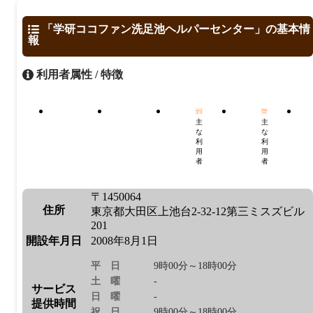
「学研ココファン洗足池ヘルパーセンター」の基本情
報
利用者属性 / 特徴
主
主
な
な
利
利
用
用
者
者
〒1450064
住所
東京都大田区上池台2-32-12第三ミスズビル
201
開設年月日
2008年8月1日
平日
9時00分～18時00分
土曜
-
サービス
日曜
-
提供時間
祝日
9時00分～18時00分