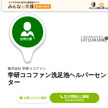
トップ
データ
加算
運営法人
ア
トップ
東京都
大田区
訪問介護
学研ココファン洗足池ヘルパーセンター
ログイン
施設介護へ
介護保険事業所番号
訪問介護
1371106186
株式会社 学研ココファン
学研ココファン洗足池ヘルパーセン
ター
空き情報のご確認
お気に入り
TEL.03-5754-0121