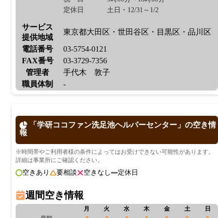
定休日
土日・12/31～1/2
サービス
東京都大田区・世田谷区・目黒区・品川区
提供地域
電話番号
03-5754-0121
FAX番号
03-3729-7356
管理者
手代木 敦子
職員体制
-
「学研ココファン洗足池ヘルパーセンター」の空き情
報
※時間帯やご利用者様の条件によってはお受けできない可能性があります。
詳細は事業所にご確認ください。
空きあり
要相談
空きなし
定休日
週間空き情報
月
火
水
木
金
土
日