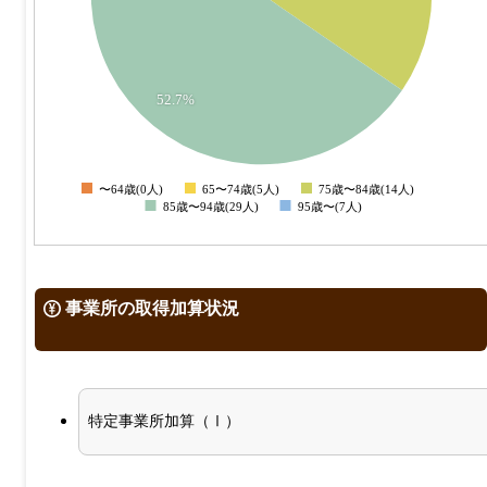
10
5
52.7%
0
〜64歳(0人)
65〜74歳(5人)
75歳〜84歳(14人)
0
85歳〜94歳(29人)
95歳〜(7人)
事業所の取得加算状況
特定事業所加算（Ⅰ）