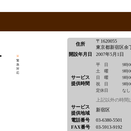
〒1620055
住所
東京都新宿区余丁
開設年月日
2007年5月1日
緊
平日
9時0
急
対
土曜
9時0
応
サービス
日曜
9時0
提供時間
祝日
9時0
定休日
なし
上記以外の時間
サービス
新宿区
提供地域
電話番号
03-6380-5501
FAX番号
03-5913-9192