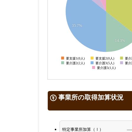
3.5
3
2.5
35.7%
2
1.5
14.3%
1
要支援1(0人)
要支援2(0人)
要介
0
要介護2(2人)
要介護3(5人)
要介
要介護5(1人)
事業所の取得加算状況
特定事業所加算（Ⅰ）