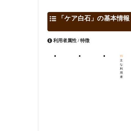
「ケア白石」の基本情報
利用者属性 / 特徴
主
な
利
用
者