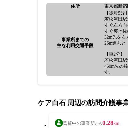
住所
東京都新宿区
【徒歩5分
若松河田駅
すぐ左方向
すぐ突き抜
32m先を
事業所までの
26m進む
主な利用交通手段
【車2分】
若松河田駅
450m先
す。
ケア白石 周辺の訪問介護事
0.28
閲覧中の事業所
km
から