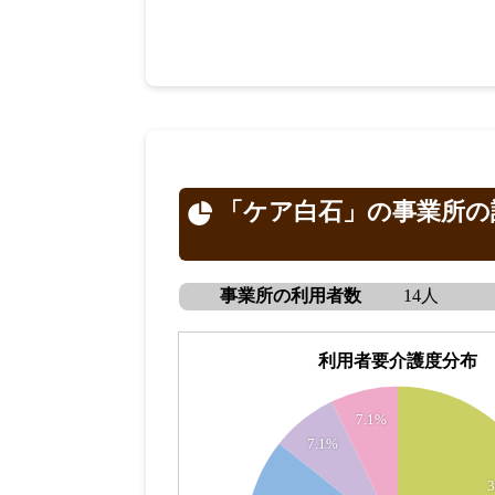
「ケア白石」の事業所の
事業所の利用者数
14人
利用者要介護度分布
5
7.1%
4.5
7.1%
4