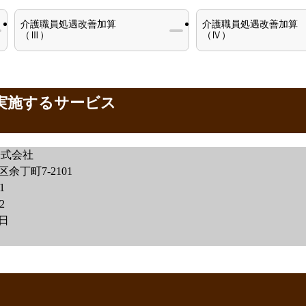
介護職員処遇改善加算
介護職員処遇改善加算
（Ⅲ）
（Ⅳ）
が実施するサービス
株式会社
余丁町7-2101
1
2
2日