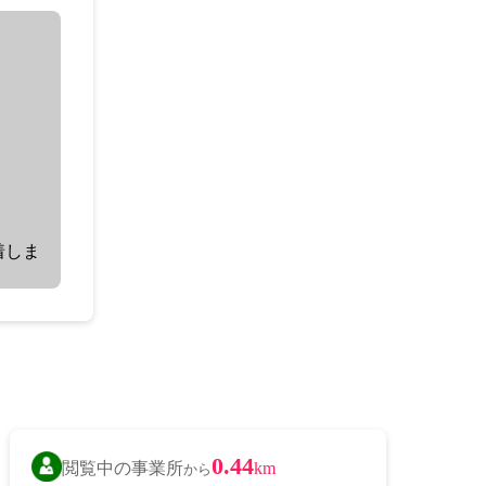
着しま
0.44
閲覧中の事業所
km
から